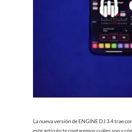
La nueva versión de ENGINE DJ 3.4 trae con
este artículo te contaremos cuáles son y c