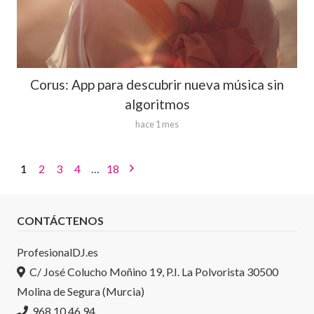
Corus: App para descubrir nueva música sin
algoritmos
hace 1 mes
1
2
3
4
…
18
CONTÁCTENOS
ProfesionalDJ.es
C/ José Colucho Moñino 19, P.I. La Polvorista 30500
Molina de Segura (Murcia)
968 10 46 94