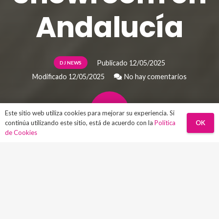
Andalucía
Publicado
12/05/2025
DJ NEWS
Modificado
12/05/2025
No hay comentarios
Este sitio web utiliza cookies para mejorar su experiencia. Si
OK
continúa utilizando este sitio, está de acuerdo con la
Política
de Cookies
Desde 2008, en
Profesional DJ
hemos
acompañado a miles de DJs y amantes de
la música en su evolución, tanto personal