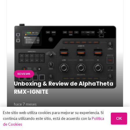
REVIEWS
Unboxing & Review de AlphaTheta
RMX-IGNITE
hace 7 meses
Este sitio web utiliza cookies para mejorar su experiencia. Si
OK
continúa utilizando este sitio, está de acuerdo con la
Política
de Cookies