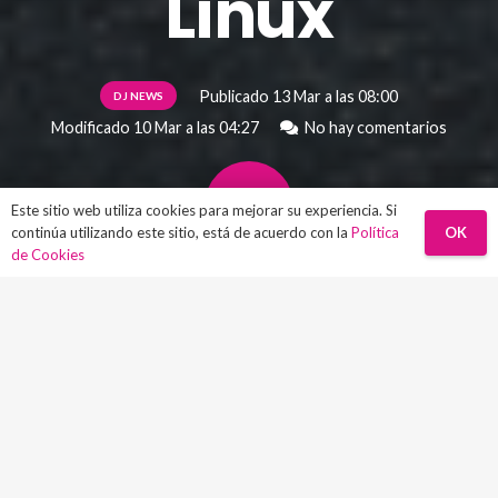
Linux
Publicado
13 Mar a las 08:00
DJ NEWS
Modificado
10 Mar a las 04:27
No hay comentarios
Este sitio web utiliza cookies para mejorar su experiencia. Si
OK
continúa utilizando este sitio, está de acuerdo con la
Política
de Cookies
El mercado está lleno de plugins de
reverb de calidad, pero la situación
cambia cuando se habla de Linux, donde la
oferta de herramientas de producción
musical sigue siendo bastante más