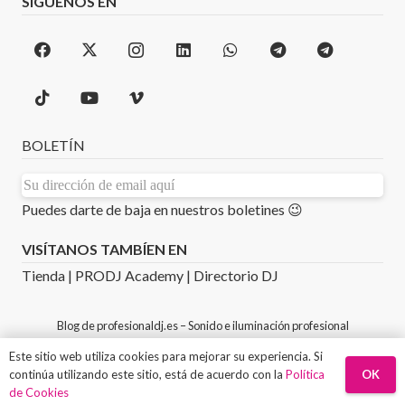
SÍGUENOS EN
BOLETÍN
Puedes darte de baja en nuestros boletines 😉
VISÍTANOS TAMBÍEN EN
Tienda
|
PRODJ Academy
|
Directorio DJ
Blog de
profesionaldj.es
– Sonido e iluminación profesional
©Copyright 2026
PROFESIONAL DJ
– Diseñado,
Este sitio web utiliza cookies para mejorar su experiencia. Si
OK
Maquetado y Programado por
PULSAP
continúa utilizando este sitio, está de acuerdo con la
Política
de Cookies