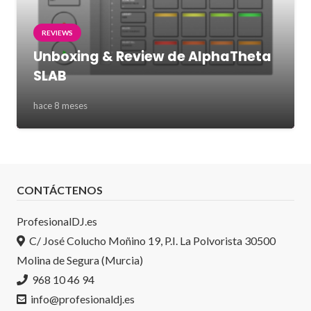
REVIEWS
Unboxing & Review de AlphaTheta
SLAB
hace 8 meses
CONTÁCTENOS
ProfesionalDJ.es
C/ José Colucho Moñino 19, P.I. La Polvorista 30500
Molina de Segura (Murcia)
968 10 46 94
info@profesionaldj.es