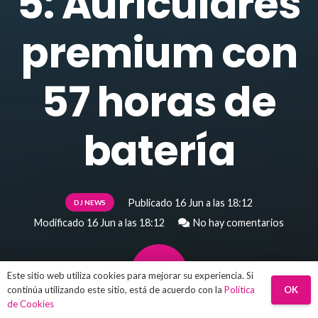
5: Auriculares
premium con
57 horas de
batería
Publicado
16 Jun a las 18:12
DJ NEWS
Modificado
16 Jun a las 18:12
No hay comentarios
Este sitio web utiliza cookies para mejorar su experiencia. Si
OK
continúa utilizando este sitio, está de acuerdo con la
Política
de Cookies