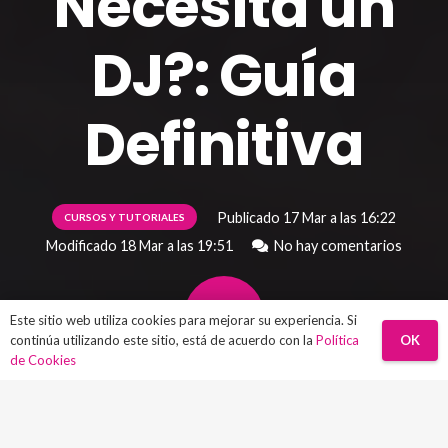
Necesita un
DJ?: Guía
Definitiva
Publicado
17 Mar a las 16:22
CURSOS Y TUTORIALES
Modificado
18 Mar a las 19:51
No hay comentarios
Este sitio web utiliza cookies para mejorar su experiencia. Si
OK
continúa utilizando este sitio, está de acuerdo con la
Política
de Cookies
Detrás de cualquier cabina DJ hay un