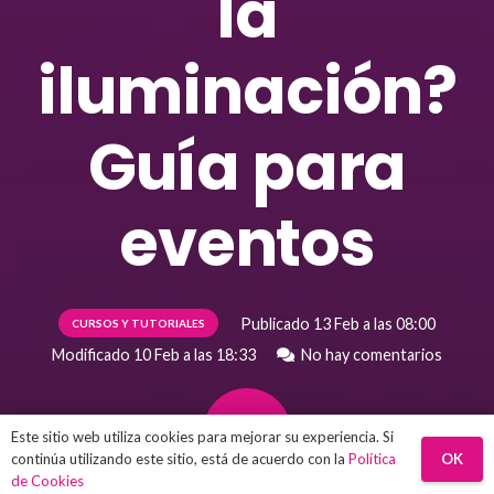
la
iluminación?
Guía para
eventos
Publicado
13 Feb a las 08:00
CURSOS Y TUTORIALES
Modificado
10 Feb a las 18:33
No hay comentarios
Este sitio web utiliza cookies para mejorar su experiencia. Si
OK
continúa utilizando este sitio, está de acuerdo con la
Política
de Cookies