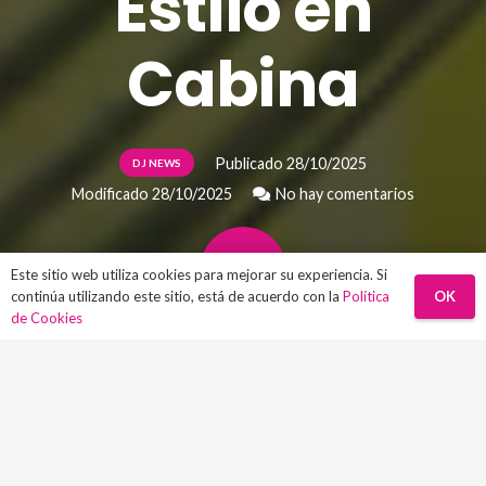
Estilo en
Cabina
Publicado
28/10/2025
DJ NEWS
Modificado
28/10/2025
No hay comentarios
Este sitio web utiliza cookies para mejorar su experiencia. Si
OK
continúa utilizando este sitio, está de acuerdo con la
Política
de Cookies
La firma danesa Ortofon, reconocida por
su excelencia en el diseño de cápsulas y
agujas para DJ, amplía su serie VNL con