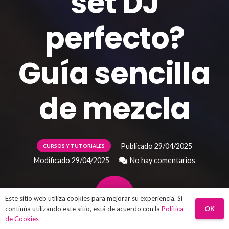
set DJ
perfecto?
Guía sencilla
de mezcla
Publicado
29/04/2025
CURSOS Y TUTORIALES
Modificado
29/04/2025
No hay comentarios
Este sitio web utiliza cookies para mejorar su experiencia. Si
OK
continúa utilizando este sitio, está de acuerdo con la
Política
de Cookies